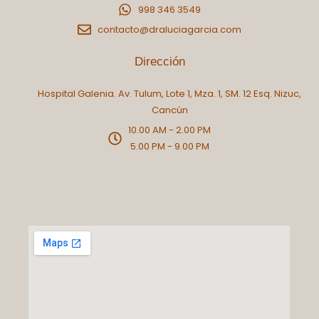
b
a
998 346 3549
o
g
contacto@draluciagarcia.com
o
r
k
a
Dirección
-
m
Hospital Galenia. Av. Tulum, Lote 1, Mza. 1, SM. 12 Esq. Nizuc,
f
Cancún
10.00 AM - 2.00 PM
5.00 PM - 9.00 PM