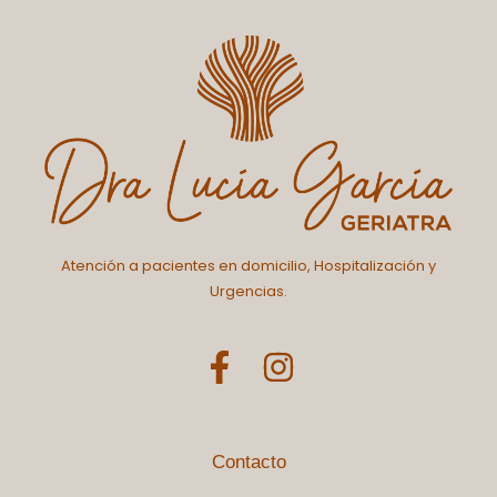
Atención a pacientes en domicilio, Hospitalización y
Urgencias.
F
I
a
n
c
s
e
t
Contacto