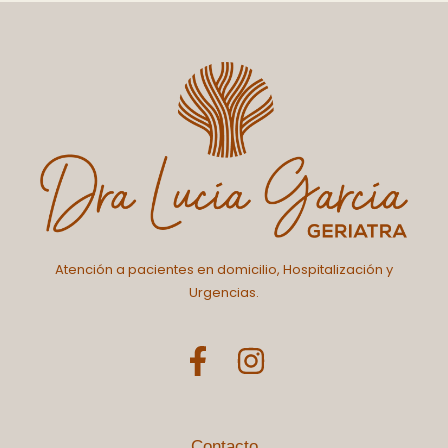
Atención a pacientes en domicilio, Hospitalización y
Urgencias.
F
I
a
n
c
s
Contacto