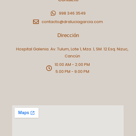
e
t
b
a
998 346 3549
o
g
contacto@draluciagarcia.com
o
r
k
a
Dirección
-
m
Hospital Galenia. Av. Tulum, Lote 1, Mza. 1, SM. 12 Esq. Nizuc,
f
Cancún
10.00 AM - 2.00 PM
5.00 PM - 9.00 PM